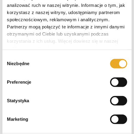
analizować ruch w naszej witrynie. Informacje o tym, jak
Polecane pożyczki
korzystasz z naszej witryny, udostępniamy partnerom
społecznościowym, reklamowym i analitycznym.
Partnerzy mogą połączyć te informacje z innymi danymi
otrzymanymi od Ciebie lub uzyskanymi podczas
SzybkoPozycz – opinie i recenzja
korzystania z ich usług. Więcej dowiesz się w naszej
polityce prywatności
.
SuperGrosz – opinie i recenzja
Wybór
Niezbędne
zgody
Preferencje
Pieniądze-Pożyczka – opinie i
recenzja
Statystyka
Marketing
Crezu – opinie i recenzja