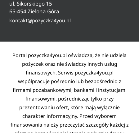
Ryzyko w pożyczaniu
ul. Sikorskiego 15
65-454 Zielona Góra
Lista partnerów
kontakt@pozyczka4you.pl
Polityka prywatności
Regulamin
Kontakt
Portal pozyczka4you.pl oświadcza, że nie udziela
pożyczek oraz nie świadczy innych usług
finansowych. Serwis pozyczka4you.pl
współpracuje pośrednio lub bezpośrednio z
firmami pozabankowymi, bankami i instytucjami
finansowymi, pośrednicząc tylko przy
prezentowaniu ofert, które mają wyłącznie
charakter informacyjny. Przed wyborem
finansowania należy przeczytać szczegóły każdej z
ofert na bezpośredniej stronie pożyczkodawcy.